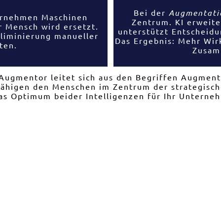
Bei der
Augmentati
rnehmen Maschinen
Zentrum. KI erweite
r Mensch wird ersetzt.
unterstützt Entscheidu
Eliminierung manueller
Das Ergebnis: Mehr Wir
ten.
Zusam
gmentor leitet sich aus den Begriffen Augment
higen den Menschen im Zentrum der strategisch
as Optimum beider Intelligenzen für Ihr Unterne