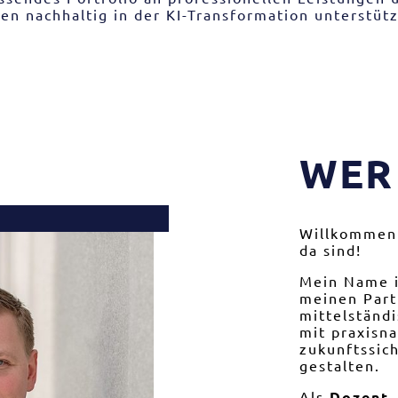
n nachhaltig in der KI-Transformation unterstüt
WER
Willkommen 
da sind!
Mein Name 
meinen Part
mittelständ
mit praxisn
zukunftssic
gestalten.
Als
Dozent,