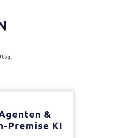
N
ltag.
Agenten &
n-Premise KI