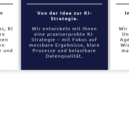
 =
Von der Idee zur KI-
I
Strategie.
s, KI
Wir entwickeln mit Ihnen
Wir
zu
eine praxiserprobte KI-
Un
ahen
Strategie – mit Fokus auf
Age
en
messbare Ergebnisse, klare
Wi
e und
Prozesse und belastbare
ma
Datenqualität.